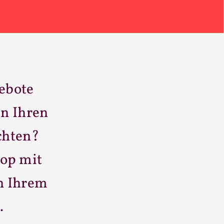
ebote
in Ihren
chten?
hop mit
n Ihrem
…