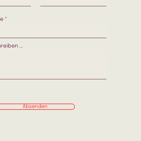
se
reiben ...
Absenden