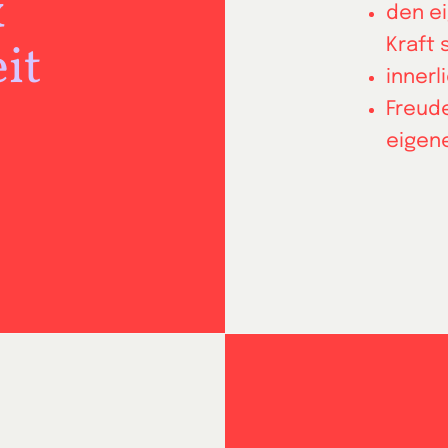
&
den ei
it
Kraft 
inner
Freud
eigen