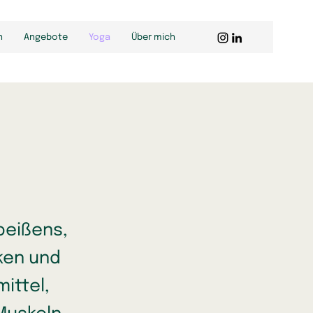
n
Angebote
Yoga
Über mich
beißens,
ken und
ittel,