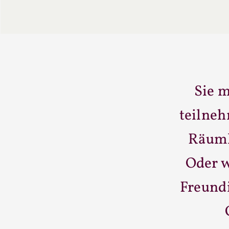
Sie 
teilneh
Räuml
Oder w
Freund