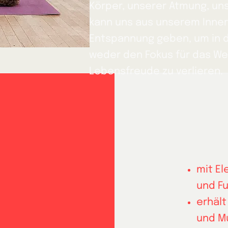
Körper, unserer Atmung, un
kann uns aus unserem Inner
Entspannung geben, um in d
weder den Fokus für das We
Lebensfreude zu verlieren.
mit El
und Fu
erhält
und M